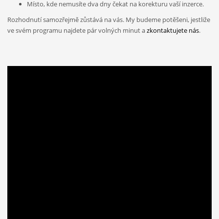
Místo, kde nemusíte dva dny čekat na korekturu vaší inzerce.
Rozhodnutí samozřejmě zůstává na vás. My budeme potěšeni, jestliže
ve svém programu najdete pár volných minut a
zkontaktujete nás
.