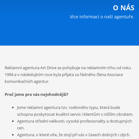
O NÁS
Více informací o naší agentuře.
Reklamní agentura Art Drive se pohybuje na reklamním trhu od roku
1994 a v následujícím roce byla přijata za řádného člena Asociace
komunikačních agentur.
Proč jsme pro vás nejvhodnější?
Jsme reklamní agentura tzv. rodinného typu, která bude
schopna poskytovat kvalitní servis i klientům s nižším obratem.
Agentura střední velikosti, vysoké profesionality a dostupných
cen.
Agentura, o které víte, že stojí při vás v časech dobrých i zlých.